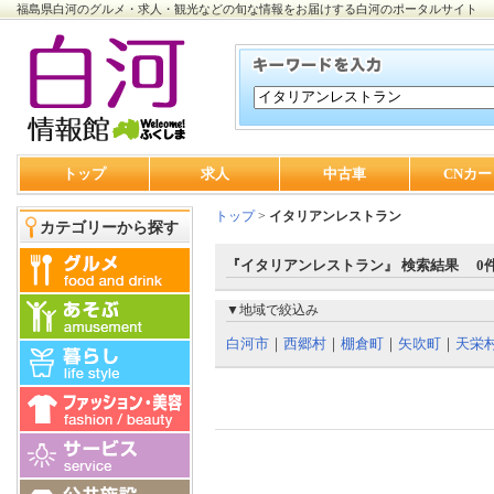
福島県白河のグルメ・求人・観光などの旬な情報をお届けする白河のポータルサイト
トップ
求人
中古車
CNカー
トップ
>
イタリアンレストラン
カテゴリーから探す
『イタリアンレストラン』 検索結果 0
▼地域で絞込み
白河市
｜
西郷村
｜
棚倉町
｜
矢吹町
｜
天栄