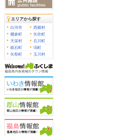
エリアから探す
白河市
西郷村
棚倉町
矢吹町
天栄村
石川町
鏡石町
塙町
矢祭町
玉川村