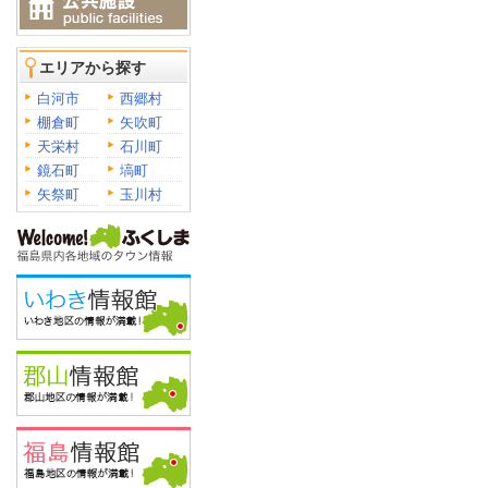
エリアから探す
白河市
西郷村
棚倉町
矢吹町
天栄村
石川町
鏡石町
塙町
矢祭町
玉川村