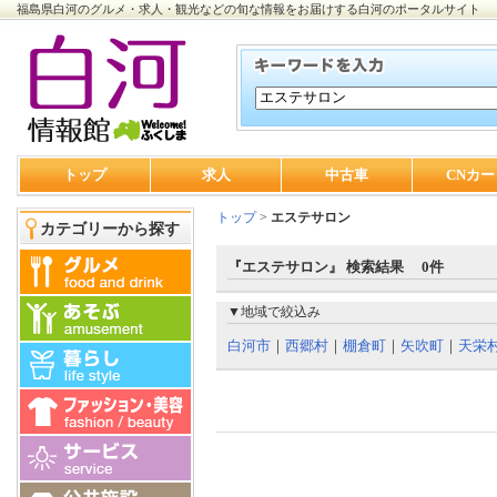
福島県白河のグルメ・求人・観光などの旬な情報をお届けする白河のポータルサイト
トップ
求人
中古車
CNカー
トップ
>
エステサロン
カテゴリーから探す
『エステサロン』 検索結果 0件
▼地域で絞込み
白河市
｜
西郷村
｜
棚倉町
｜
矢吹町
｜
天栄