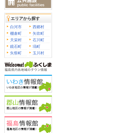
エリアから探す
白河市
西郷村
棚倉町
矢吹町
天栄村
石川町
鏡石町
塙町
矢祭町
玉川村