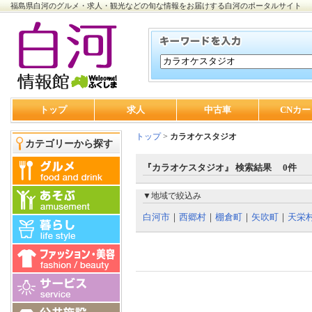
福島県白河のグルメ・求人・観光などの旬な情報をお届けする白河のポータルサイト
トップ
求人
中古車
CNカー
トップ
>
カラオケスタジオ
カテゴリーから探す
『カラオケスタジオ』 検索結果 0件
▼地域で絞込み
白河市
｜
西郷村
｜
棚倉町
｜
矢吹町
｜
天栄