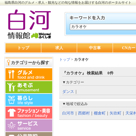
福島県白河のグルメ・求人・観光などの旬な情報をお届けする白河のポータルサイト
トップ
求人
中古車
CNカー
トップ
>
カラオケ
カテゴリーから探す
『カラオケ』 検索結果 0件
▼カテゴリー
ダンス
｜
▼地域で絞込み
白河市
｜
西郷村
｜
棚倉町
｜
矢吹町
｜
天栄