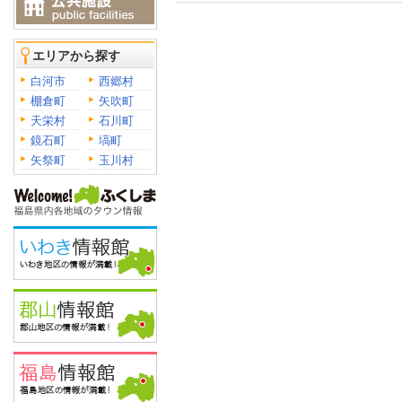
エリアから探す
白河市
西郷村
棚倉町
矢吹町
天栄村
石川町
鏡石町
塙町
矢祭町
玉川村