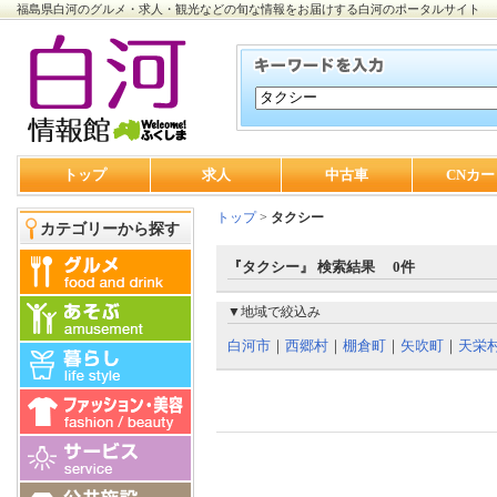
福島県白河のグルメ・求人・観光などの旬な情報をお届けする白河のポータルサイト
トップ
求人
中古車
CNカー
トップ
>
タクシー
カテゴリーから探す
『タクシー』 検索結果 0件
▼地域で絞込み
白河市
｜
西郷村
｜
棚倉町
｜
矢吹町
｜
天栄