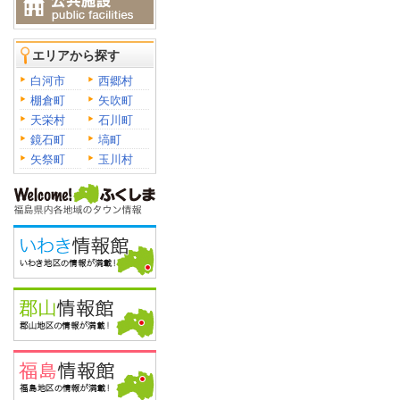
エリアから探す
白河市
西郷村
棚倉町
矢吹町
天栄村
石川町
鏡石町
塙町
矢祭町
玉川村