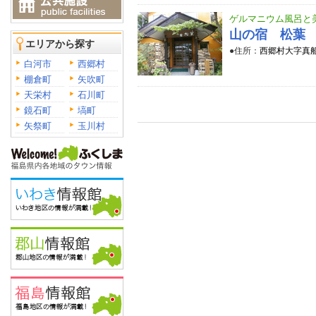
ゲルマニウム風呂と
山の宿 松葉
エリアから探す
●住所：
西郷村大字真船
白河市
西郷村
棚倉町
矢吹町
天栄村
石川町
鏡石町
塙町
矢祭町
玉川村