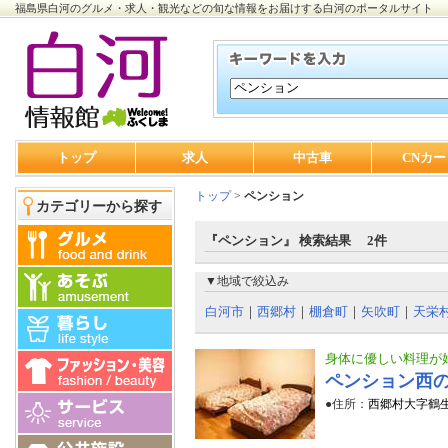
福島県白河のグルメ・求人・観光などの旬な情報をお届けする白河のポータルサイト
トップ
求人
中古車
CNカー
トップ
>
ペンション
カテゴリーから探す
『ペンション』 検索結果 2件
▼地域で絞込み
白河市
｜
西郷村
｜
棚倉町
｜
矢吹町
｜
天栄
身体に優しい料理が
ペンション西
●住所：
西郷村大字鶴生