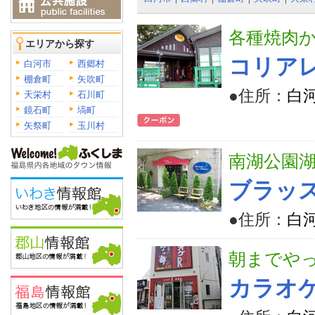
各種焼肉
エリアから探す
コリア
白河市
西郷村
棚倉町
矢吹町
●住所：
白河
天栄村
石川町
鏡石町
塙町
矢祭町
玉川村
南湖公園
ブラッス
●住所：
白河
朝までや
カラオケ