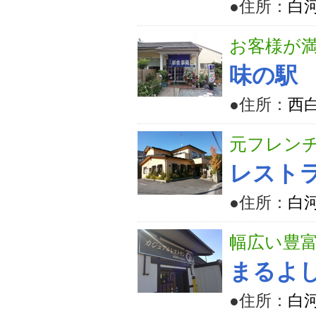
●住所：
白河
お客様が
味の駅
●住所：
西
元フレン
レスト
●住所：
白河
幅広い豊
まるよ
●住所：
白河