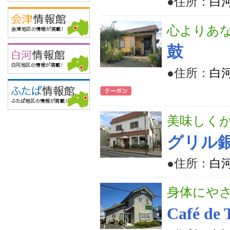
●住所：
白河
心よりあ
鼓
●住所：
白河
美味しく
グリル
●住所：
白河
身体にや
Café d