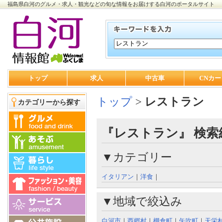
福島県白河のグルメ・求人・観光などの旬な情報をお届けする白河のポータルサイト
トップ
求人
中古車
CNカー
トップ
>
レストラン
カテゴリーから探す
『レストラン』 検索
▼カテゴリー
イタリアン
｜
洋食
｜
▼地域で絞込み
白河市
｜
西郷村
｜
棚倉町
｜
矢吹町
｜
天栄