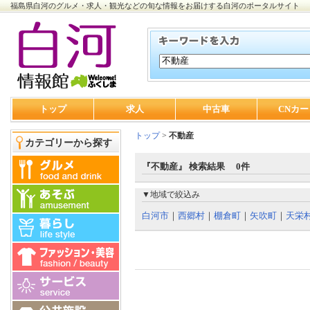
福島県白河のグルメ・求人・観光などの旬な情報をお届けする白河のポータルサイト
トップ
求人
中古車
CNカー
トップ
>
不動産
カテゴリーから探す
『不動産』 検索結果 0件
▼地域で絞込み
白河市
｜
西郷村
｜
棚倉町
｜
矢吹町
｜
天栄