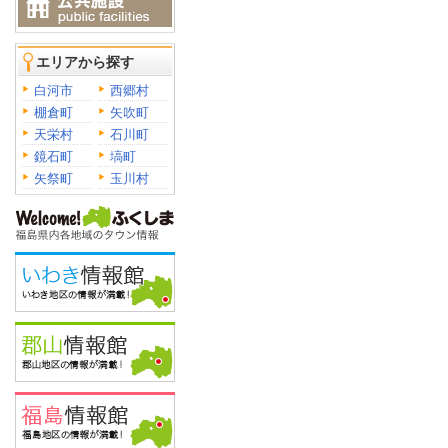
エリアから探す
白河市
西郷村
棚倉町
矢吹町
天栄村
石川町
鏡石町
塙町
矢祭町
玉川村