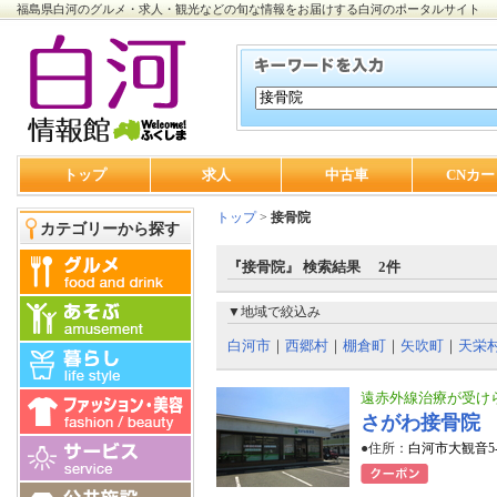
福島県白河のグルメ・求人・観光などの旬な情報をお届けする白河のポータルサイト
トップ
求人
中古車
CNカー
トップ
>
接骨院
カテゴリーから探す
『接骨院』 検索結果 2件
▼地域で絞込み
白河市
｜
西郷村
｜
棚倉町
｜
矢吹町
｜
天栄
遠赤外線治療が受け
さがわ接骨院
●住所：
白河市大観音5-