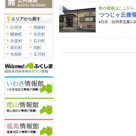
体の健康はここから
つつじヶ丘接
エリアから探す
●住所：
白河市北裏2-2
白河市
西郷村
棚倉町
矢吹町
天栄村
石川町
鏡石町
塙町
矢祭町
玉川村