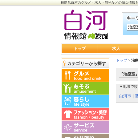
福島県白河のグルメ・求人・観光などの旬な情報
トップ
求人
トップ
>
治
カテゴリーから探す
『治療室』
▼地域で絞
白河市
｜