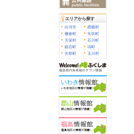
エリアから探す
白河市
西郷村
棚倉町
矢吹町
天栄村
石川町
鏡石町
塙町
矢祭町
玉川村