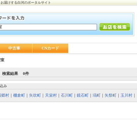
をお届けする白河のポータルサイト
中古車
CNカード
療室
 検索結果 0件
込み
西郷村
｜
棚倉町
｜
矢吹町
｜
天栄村
｜
石川町
｜
鏡石町
｜
塙町
｜
矢祭町
｜
玉川村
｜