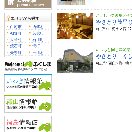
おいしい焼き鳥と会
エリアから探す
やきとり茂平
白河市
西郷村
●住所：
白河市立石127
棚倉町
矢吹町
天栄村
石川町
鏡石町
塙町
いつもと同じ満足感
矢祭町
玉川村
やきとり く
●住所：
西白河郡中島村