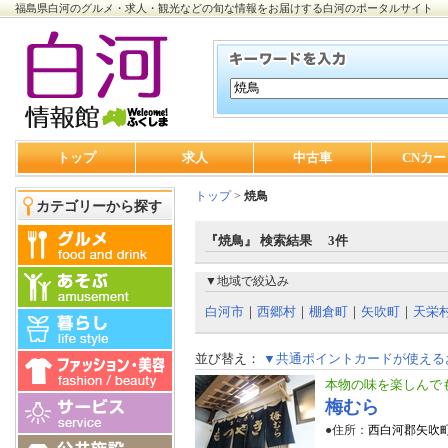
福島県白河のグルメ・求人・観光などの旬な情報をお届けする白河のポータルサイト
トップ
求人
中古車
CNカー
トップ
>
焼鳥
カテゴリーから探す
『焼鳥』 検索結果 3件
▼地域で絞込み
白河市
｜
西郷村
｜
棚倉町
｜
矢吹町
｜
天栄
並び替え：
▼共通ポイントカードが使える
本物の味を楽しんで
梅むら
●住所：
西白河郡矢吹町