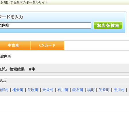
をお届けする白河のポータルサイト
中古車
CNカード
光案内所
所』 検索結果 0件
込み
西郷村
｜
棚倉町
｜
矢吹町
｜
天栄村
｜
石川町
｜
鏡石町
｜
塙町
｜
矢祭町
｜
玉川村
｜