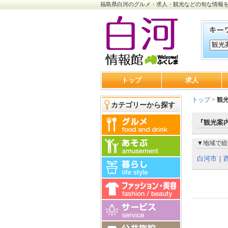
福島県白河のグルメ・求人・観光などの旬な情報
トップ
求人
トップ
>
観
カテゴリーから探す
『観光案内
▼地域で絞
白河市
｜