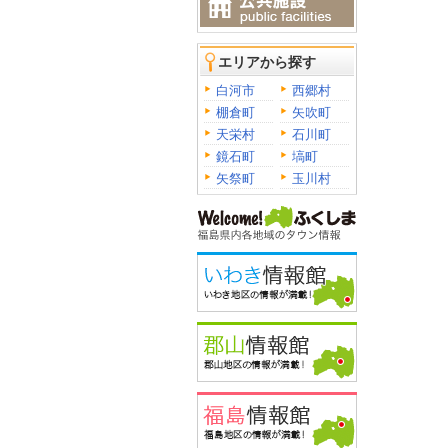
エリアから探す
白河市
西郷村
棚倉町
矢吹町
天栄村
石川町
鏡石町
塙町
矢祭町
玉川村