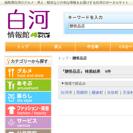
福島県白河のグルメ・求人・観光などの旬な情報をお届けする白河のポータルサイト
トップ
求人
中古車
CNカー
トップ
>
贈答品店
カテゴリーから探す
『贈答品店』 検索結果 0件
▼地域で絞込み
白河市
｜
西郷村
｜
棚倉町
｜
矢吹町
｜
天栄