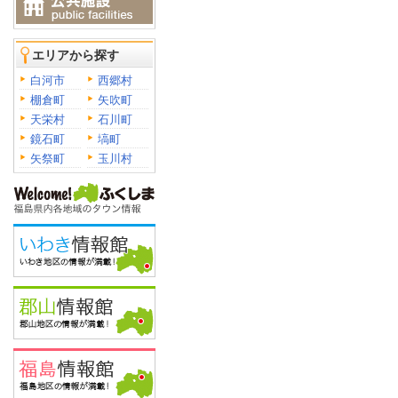
エリアから探す
白河市
西郷村
棚倉町
矢吹町
天栄村
石川町
鏡石町
塙町
矢祭町
玉川村