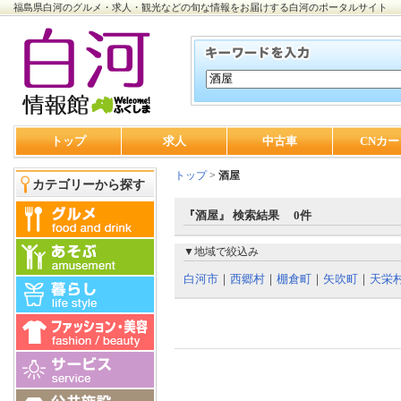
福島県白河のグルメ・求人・観光などの旬な情報をお届けする白河のポータルサイト
トップ
求人
中古車
CNカー
トップ
>
酒屋
カテゴリーから探す
『酒屋』 検索結果 0件
▼地域で絞込み
白河市
｜
西郷村
｜
棚倉町
｜
矢吹町
｜
天栄