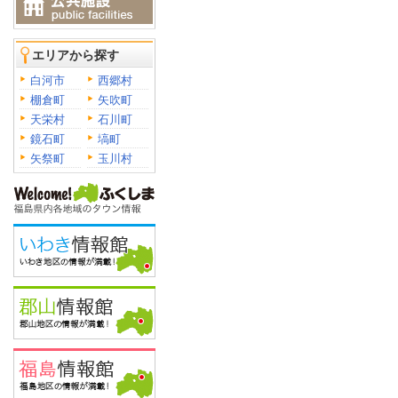
エリアから探す
白河市
西郷村
棚倉町
矢吹町
天栄村
石川町
鏡石町
塙町
矢祭町
玉川村