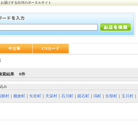
をお届けする白河のポータルサイト
中古車
CNカード
蔵
検索結果 0件
込み
西郷村
｜
棚倉町
｜
矢吹町
｜
天栄村
｜
石川町
｜
鏡石町
｜
塙町
｜
矢祭町
｜
玉川村
｜