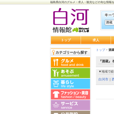
福島県白河のグルメ・求人・観光などの旬な情報
トップ
求人
トップ
>
酒
カテゴリーから探す
『酒蔵』 
▼地域で絞
白河市
｜