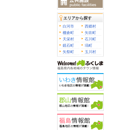
エリアから探す
白河市
西郷村
棚倉町
矢吹町
天栄村
石川町
鏡石町
塙町
矢祭町
玉川村