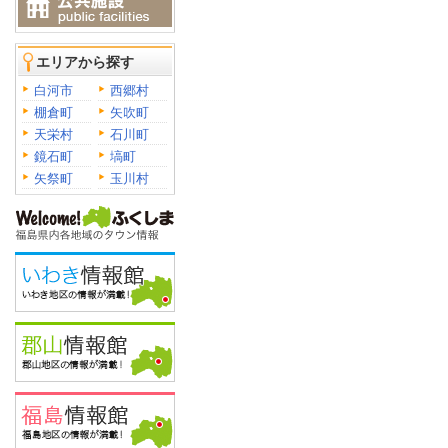
エリアから探す
白河市
西郷村
棚倉町
矢吹町
天栄村
石川町
鏡石町
塙町
矢祭町
玉川村