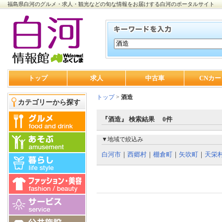
福島県白河のグルメ・求人・観光などの旬な情報をお届けする白河のポータルサイト
トップ
求人
中古車
CNカー
トップ
>
酒造
カテゴリーから探す
『酒造』 検索結果 0件
▼地域で絞込み
白河市
｜
西郷村
｜
棚倉町
｜
矢吹町
｜
天栄