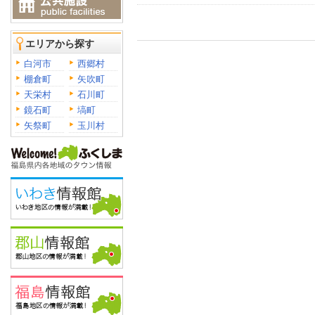
エリアから探す
白河市
西郷村
棚倉町
矢吹町
天栄村
石川町
鏡石町
塙町
矢祭町
玉川村