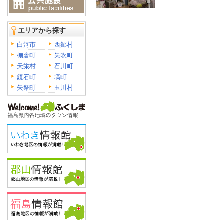
エリアから探す
白河市
西郷村
棚倉町
矢吹町
天栄村
石川町
鏡石町
塙町
矢祭町
玉川村