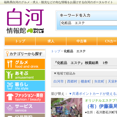
福島県白河のグルメ・求人・観光などの旬な情報をお届けする白河のポータルサイト
トップ
求人
中古車
CNカー
トップ
>
化粧品 エステ
カテゴリーから探す
『化粧品 エステ』 検索結果 1件
▼地域で絞込み
白河市
｜
西郷村
｜
棚倉町
｜
矢吹町
｜
天栄
並び替え：
▼共通ポイントカードが使える
オリジナルエステプ
（有）伊藤薬
●住所：
石川郡石川町字