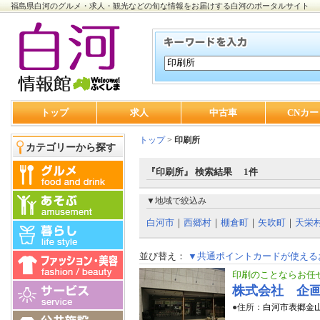
福島県白河のグルメ・求人・観光などの旬な情報をお届けする白河のポータルサイト
トップ
求人
中古車
CNカー
トップ
>
印刷所
カテゴリーから探す
『印刷所』 検索結果 1件
▼地域で絞込み
白河市
｜
西郷村
｜
棚倉町
｜
矢吹町
｜
天栄
並び替え：
▼共通ポイントカードが使える
印刷のことならお任
株式会社 企
●住所：
白河市表郷金山