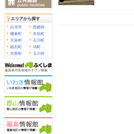
エリアから探す
白河市
西郷村
棚倉町
矢吹町
天栄村
石川町
鏡石町
塙町
矢祭町
玉川村