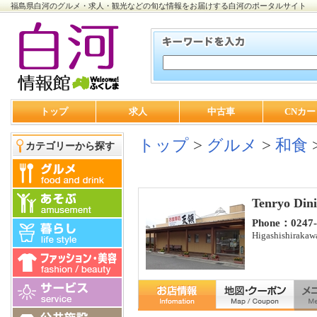
福島県白河のグルメ・求人・観光などの旬な情報をお届けする白河のポータルサイト
トップ
求人
中古車
CNカー
トップ
>
グルメ
>
和食
カテゴリーから探す
Tenryo Din
Phone：0247-
Higashishirakaw