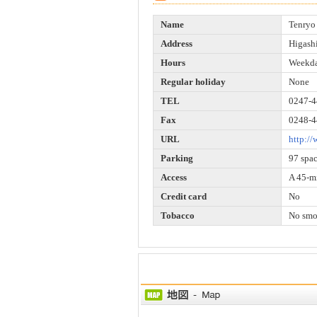
Name
Tenryo
Address
Higash
Hours
Weekda
Regular holiday
None
TEL
0247-4
Fax
0248-4
URL
http:/
Parking
97 spa
Access
A 45-m
Credit card
No
Tobacco
No smo