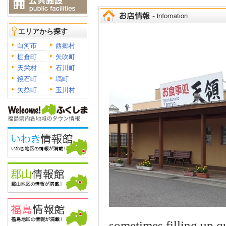
エリアから探す
白河市
西郷村
棚倉町
矢吹町
天栄村
石川町
鏡石町
塙町
矢祭町
玉川村
sometimes filling up q