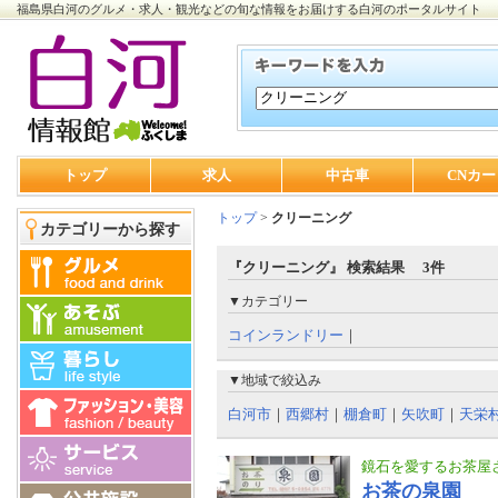
福島県白河のグルメ・求人・観光などの旬な情報をお届けする白河のポータルサイト
トップ
求人
中古車
CNカー
トップ
>
クリーニング
カテゴリーから探す
『クリーニング』 検索結果 3件
▼カテゴリー
コインランドリー
｜
▼地域で絞込み
白河市
｜
西郷村
｜
棚倉町
｜
矢吹町
｜
天栄
鏡石を愛するお茶屋
お茶の泉園