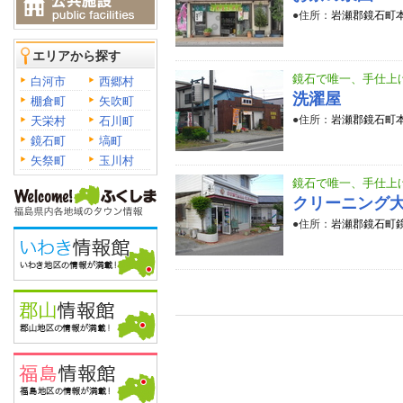
●住所：
岩瀬郡鏡石町本
エリアから探す
鏡石で唯一、手仕上
白河市
西郷村
洗濯屋
棚倉町
矢吹町
●住所：
岩瀬郡鏡石町本
天栄村
石川町
鏡石町
塙町
矢祭町
玉川村
鏡石で唯一、手仕上
クリーニング
●住所：
岩瀬郡鏡石町鏡