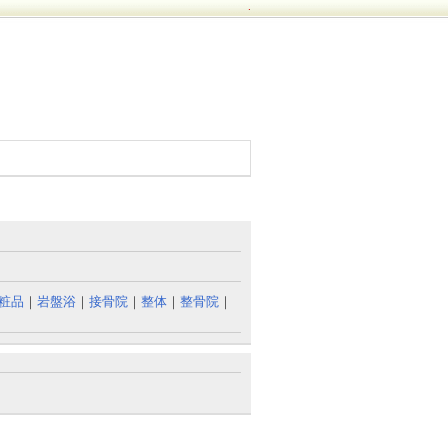
.
粧品
｜
岩盤浴
｜
接骨院
｜
整体
｜
整骨院
｜