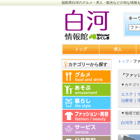
福島県白河のグルメ・求人・観光などの旬な情報
トップ
求人
トップ
>
フ
カテゴリーから探す
『ファッ
▼カテゴリ
エステ
｜
治療室
｜
▼地域で絞
白河市
｜