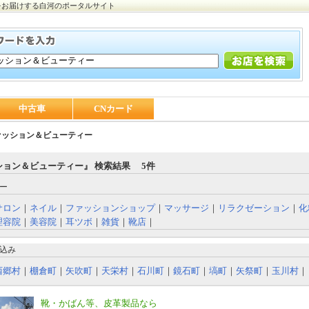
をお届けする白河のポータルサイト
中古車
CNカード
ァッション＆ビューティー
ション＆ビューティー』 検索結果 5件
ー
サロン
｜
ネイル
｜
ファッションショップ
｜
マッサージ
｜
リラクゼーション
｜
化
理容院
｜
美容院
｜
耳ツボ
｜
雑貨
｜
靴店
｜
込み
西郷村
｜
棚倉町
｜
矢吹町
｜
天栄村
｜
石川町
｜
鏡石町
｜
塙町
｜
矢祭町
｜
玉川村
｜
靴・かばん等、皮革製品なら