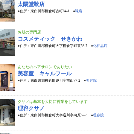
太陽堂靴店
●住所：
東白川郡棚倉町古町84-1
●
靴店
お肌の専門店
コスメティック せきかわ
●住所：
東白川郡棚倉町大字棚倉字町裏53-7
●
化粧品店
あなたのヘアサロンでありたい
美容室 キャルフール
●住所：
東白川郡棚倉町逆川字前山77-2
●
美容院
クサノは基本を大切に営業をしています
理容クサノ
●住所：
東白川郡棚倉町大字逆川字向原62-5
●
理容院