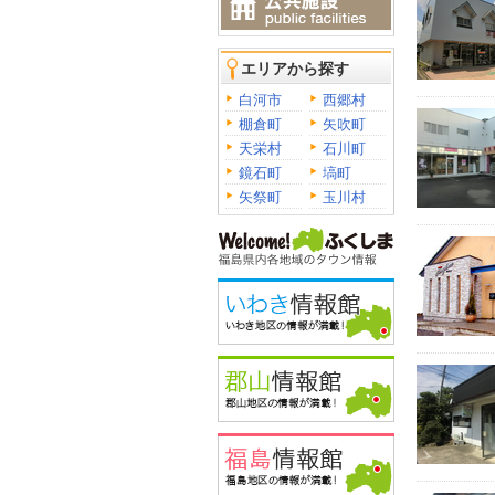
エリアから探す
白河市
西郷村
棚倉町
矢吹町
天栄村
石川町
鏡石町
塙町
矢祭町
玉川村