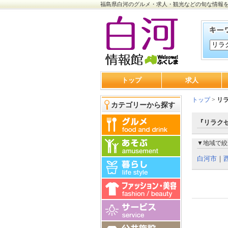
福島県白河のグルメ・求人・観光などの旬な情報
トップ
求人
トップ
>
リ
カテゴリーから探す
『リラク
▼地域で絞
白河市
｜