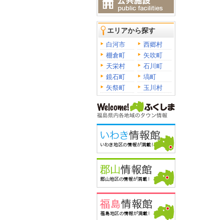
エリアから探す
白河市
西郷村
棚倉町
矢吹町
天栄村
石川町
鏡石町
塙町
矢祭町
玉川村