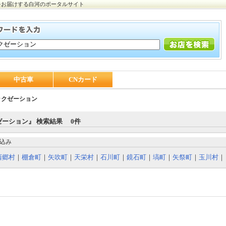
をお届けする白河のポータルサイト
中古車
CNカード
ラクゼーション
ゼーション』 検索結果 0件
込み
西郷村
｜
棚倉町
｜
矢吹町
｜
天栄村
｜
石川町
｜
鏡石町
｜
塙町
｜
矢祭町
｜
玉川村
｜