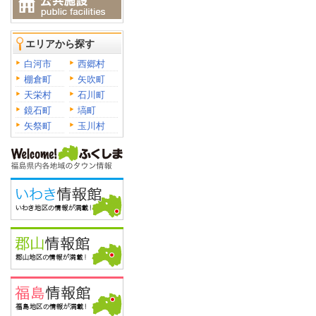
エリアから探す
白河市
西郷村
棚倉町
矢吹町
天栄村
石川町
鏡石町
塙町
矢祭町
玉川村