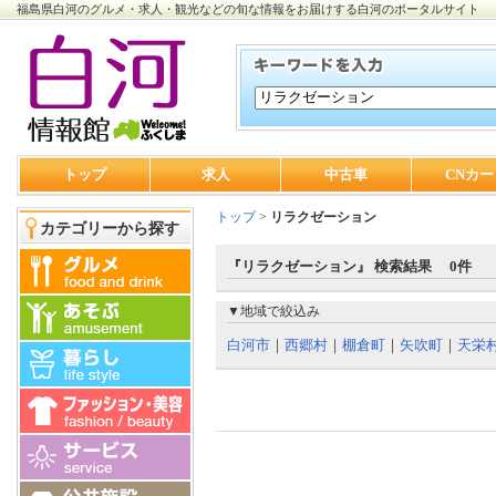
福島県白河のグルメ・求人・観光などの旬な情報をお届けする白河のポータルサイト
トップ
求人
中古車
CNカー
トップ
>
リラクゼーション
カテゴリーから探す
『リラクゼーション』 検索結果 0件
▼地域で絞込み
白河市
｜
西郷村
｜
棚倉町
｜
矢吹町
｜
天栄