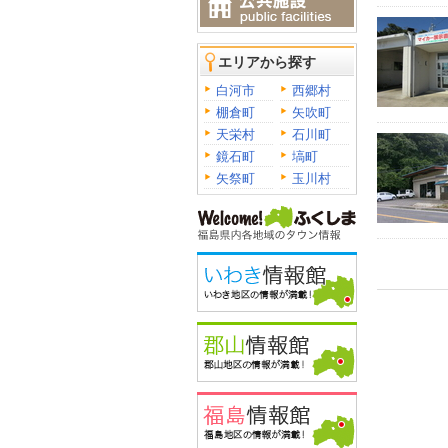
エリアから探す
白河市
西郷村
棚倉町
矢吹町
天栄村
石川町
鏡石町
塙町
矢祭町
玉川村