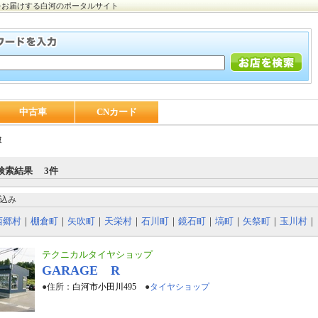
をお届けする白河のポータルサイト
中古車
CNカード
検
検索結果 3件
込み
西郷村
｜
棚倉町
｜
矢吹町
｜
天栄村
｜
石川町
｜
鏡石町
｜
塙町
｜
矢祭町
｜
玉川村
｜
テクニカルタイヤショップ
GARAGE R
●住所：
白河市小田川495
●
タイヤショップ