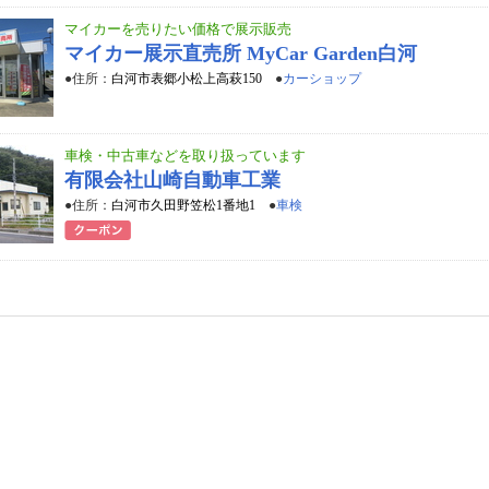
マイカーを売りたい価格で展示販売
マイカー展示直売所 MyCar Garden白河
●住所：
白河市表郷小松上高萩150
●
カーショップ
車検・中古車などを取り扱っています
有限会社山崎自動車工業
●住所：
白河市久田野笠松1番地1
●
車検