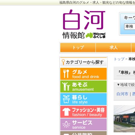
福島県白河のグルメ・求人・観光などの旬な情報
トップ
求人
トップ
>
車
カテゴリーから探す
『車検』 
▼地域で絞
白河市
｜