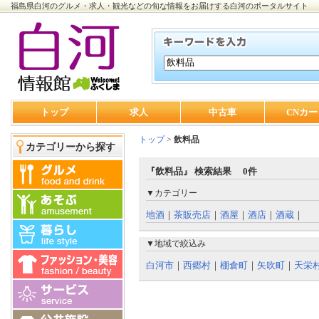
福島県白河のグルメ・求人・観光などの旬な情報をお届けする白河のポータルサイト
トップ
求人
中古車
CNカー
トップ
>
飲料品
カテゴリーから探す
『飲料品』 検索結果 0件
▼カテゴリー
地酒
｜
茶販売店
｜
酒屋
｜
酒店
｜
酒蔵
｜
▼地域で絞込み
白河市
｜
西郷村
｜
棚倉町
｜
矢吹町
｜
天栄