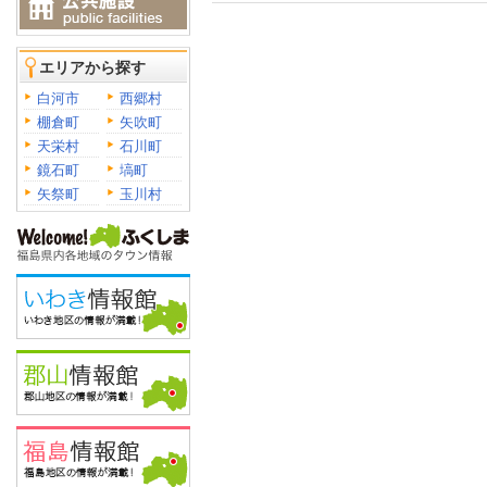
エリアから探す
白河市
西郷村
棚倉町
矢吹町
天栄村
石川町
鏡石町
塙町
矢祭町
玉川村