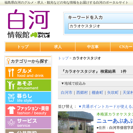
福島県白河のグルメ・求人・観光などの旬な情報をお届けする白河のポータルサイト
トップ
求人
中古車
CNカー
トップ
>
カラオケスタジオ
カテゴリーから探す
『カラオケスタジオ』 検索結果 1件
▼地域で絞込み
白河市
｜
西郷村
｜
棚倉町
｜
矢吹町
｜
天栄
並び替え：
▼共通ポイントカードが使える
本格派カラオケスタ
ニューあぶあ
●住所：
白河市借宿字高橋