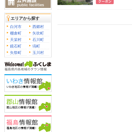
エリアから探す
白河市
西郷村
棚倉町
矢吹町
天栄村
石川町
鏡石町
塙町
矢祭町
玉川村