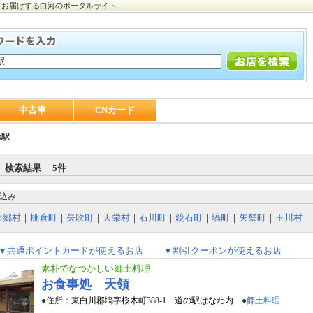
をお届けする白河のポータルサイト
中古車
CNカード
の駅
 検索結果 5件
込み
西郷村
｜
棚倉町
｜
矢吹町
｜
天栄村
｜
石川町
｜
鏡石町
｜
塙町
｜
矢祭町
｜
玉川村
｜
▼共通ポイントカードが使えるお店
▼割引クーポンが使えるお店
素朴でなつかしい郷土料理
お食事処 天領
●住所：
東白川郡塙字桜木町388-1 道の駅はなわ内
●
郷土料理