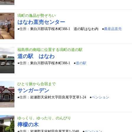
塙町の逸品が勢ぞろい
はなわ直売センター
●住所：
東白川郡塙字桜木町388-1 道の駅はなわ内
●
農産品直売
福島県の南端に位置する塙町の道の駅
道の駅 はなわ
●住所：
東白川郡塙字桜木町388-1
●
道の駅
ひとり旅から合宿まで
サンガーデン
●住所：
岩瀬郡天栄村大字田良尾字芝草1-24
●
ペンション
ゆっくり、ゆったり、のんびり
檸檬の木
●住所：
岩瀬郡天栄村田良尾芝草1-3348
●
ペンション