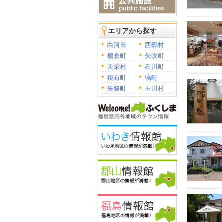
エリアから探す
白河市
西郷村
棚倉町
矢吹町
天栄村
石川町
鏡石町
塙町
矢祭町
玉川村