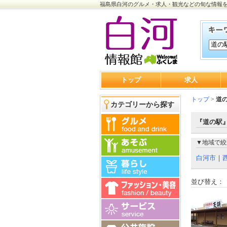
福島県白河のグルメ・求人・観光などの旬な情報
トップ
求人
トップ
>
道
カテゴリーから探す
『道の駅』
▼地域で絞
白河市
｜
並び替え：