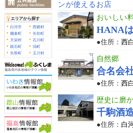
ンが使えるお店
おいしい
エリアから探す
白河市
西郷村
HANA
棚倉町
矢吹町
天栄村
石川町
●住所：
西
鏡石町
塙町
矢祭町
玉川村
自然郷
合名会
●住所：
西
歴史に磨
千駒酒
●住所：
白河