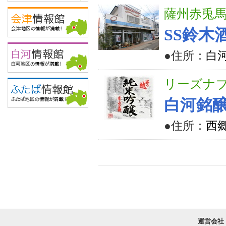
薩州赤兎
SS鈴木
●住所：
白河
リーズナ
白河銘
●住所：
西
運営会社