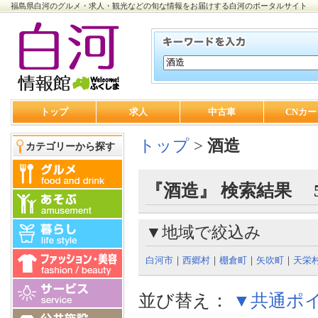
福島県白河のグルメ・求人・観光などの旬な情報をお届けする白河のポータルサイト
トップ
求人
中古車
CNカー
トップ
>
酒造
カテゴリーから探す
『酒造』 検索結果 
▼地域で絞込み
白河市
｜
西郷村
｜
棚倉町
｜
矢吹町
｜
天栄
並び替え：
▼共通ポ