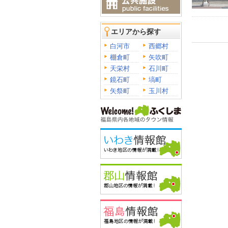
エリアから探す
白河市
西郷村
棚倉町
矢吹町
天栄村
石川町
鏡石町
塙町
矢祭町
玉川村