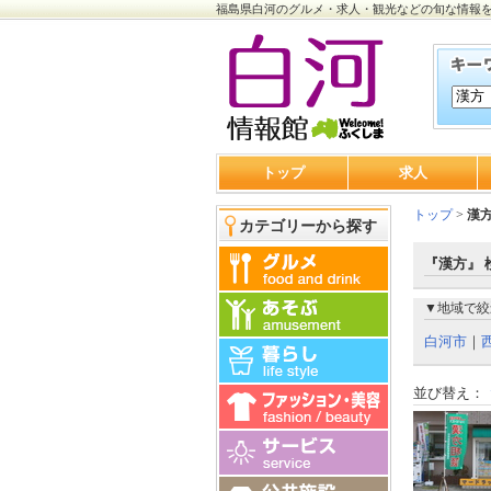
福島県白河のグルメ・求人・観光などの旬な情報
トップ
求人
トップ
>
漢
カテゴリーから探す
『漢方』 
▼地域で絞
白河市
｜
並び替え：