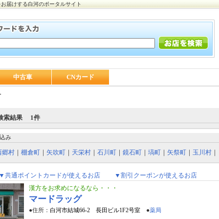
をお届けする白河のポータルサイト
中古車
CNカード
方
検索結果 1件
込み
西郷村
｜
棚倉町
｜
矢吹町
｜
天栄村
｜
石川町
｜
鏡石町
｜
塙町
｜
矢祭町
｜
玉川村
｜
▼共通ポイントカードが使えるお店
▼割引クーポンが使えるお店
漢方をお求めになるなら・・・
マードラッグ
●住所：
白河市結城66-2 長田ビル1F2号室
●
薬局