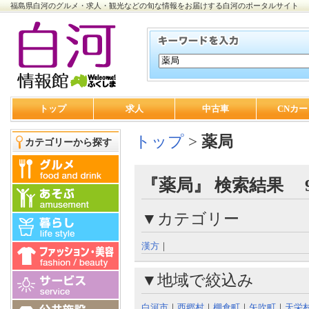
福島県白河のグルメ・求人・観光などの旬な情報をお届けする白河のポータルサイト
トップ
求人
中古車
CNカー
トップ
>
薬局
カテゴリーから探す
『薬局』 検索結果 
▼カテゴリー
漢方
｜
▼地域で絞込み
白河市
｜
西郷村
｜
棚倉町
｜
矢吹町
｜
天栄