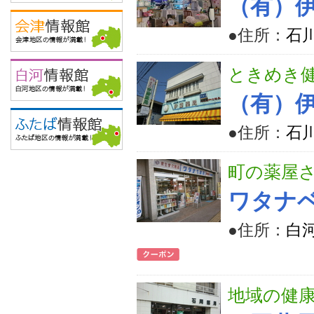
（有）
●住所：
石
ときめき
（有）
●住所：
石
町の薬屋
ワタナ
●住所：
白
地域の健