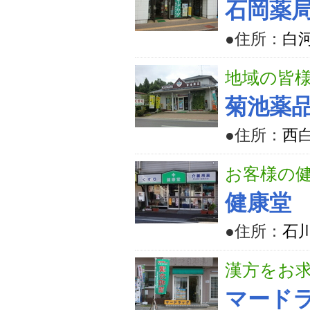
石岡薬
●住所：
白河
地域の皆
菊池薬
●住所：
西
お客様の
健康堂
●住所：
石
漢方をお
マード