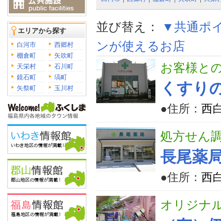
並び替え：
▼共通ポ
エリアから探す
ンが使えるお店
白河市
西郷村
棚倉町
矢吹町
お客様と
天栄村
石川町
鏡石町
塙町
くすり
矢祭町
玉川村
●住所：
西
処方せん
長尾薬
●住所：
西
オリジナ