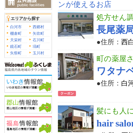
ンが使えるお店
処方せん
エリアから探す
白河市
西郷村
長尾薬
棚倉町
矢吹町
天栄村
石川町
●住所：
西
鏡石町
塙町
矢祭町
玉川村
町の薬屋
ワタナ
●住所：
白
髪にも人
hair sal