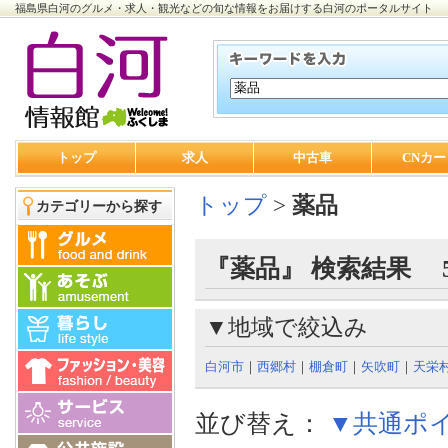
福島県白河のグルメ・求人・観光などの旬な情報をお届けする白河のポータルサイト
トップ
求人
中古車
CNカー
トップ
>
薬品
カテゴリーから探す
『薬品』 検索結果 
▼地域で絞込み
白河市
｜
西郷村
｜
棚倉町
｜
矢吹町
｜
天栄
並び替え：
▼共通ポ