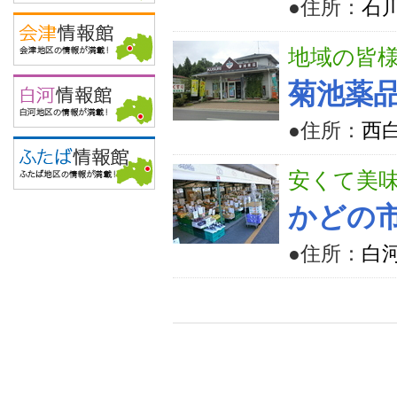
●住所：
石
地域の皆
菊池薬
●住所：
西
安くて美
かどの
●住所：
白河