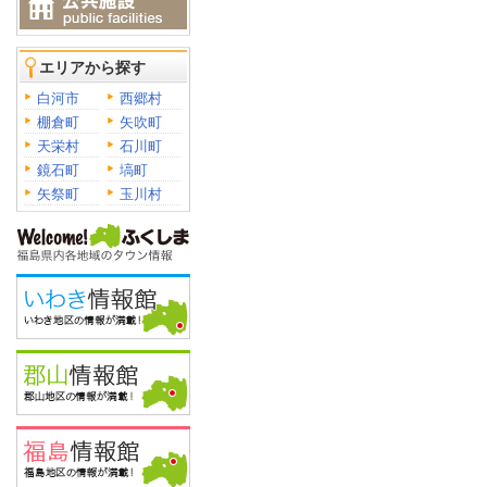
エリアから探す
白河市
西郷村
棚倉町
矢吹町
天栄村
石川町
鏡石町
塙町
矢祭町
玉川村