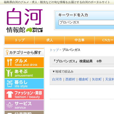
福島県白河のグルメ・求人・観光などの旬な情報をお届けする白河のポータルサイト
トップ
求人
中古車
CNカー
トップ
>
プロパンガス
カテゴリーから探す
『プロパンガス』 検索結果 0件
▼地域で絞込み
白河市
｜
西郷村
｜
棚倉町
｜
矢吹町
｜
天栄