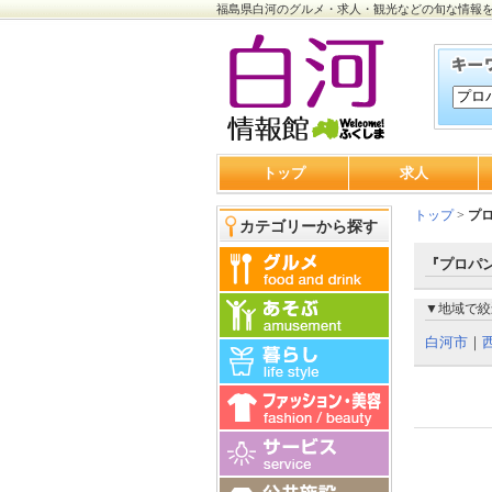
福島県白河のグルメ・求人・観光などの旬な情報
トップ
求人
トップ
>
プ
カテゴリーから探す
『プロパン
▼地域で絞
白河市
｜