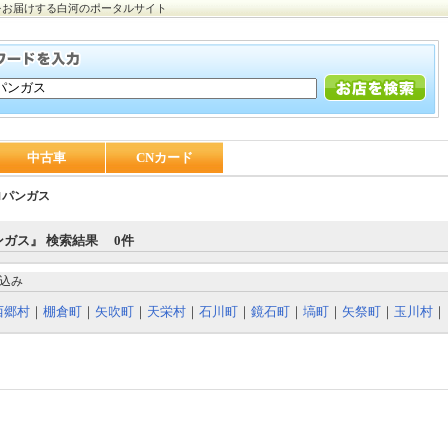
をお届けする白河のポータルサイト
中古車
CNカード
ロパンガス
ガス』 検索結果 0件
込み
西郷村
｜
棚倉町
｜
矢吹町
｜
天栄村
｜
石川町
｜
鏡石町
｜
塙町
｜
矢祭町
｜
玉川村
｜