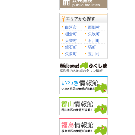
エリアから探す
白河市
西郷村
棚倉町
矢吹町
天栄村
石川町
鏡石町
塙町
矢祭町
玉川村