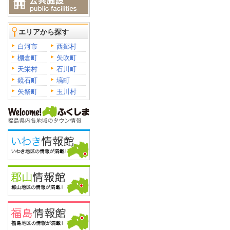
エリアから探す
白河市
西郷村
棚倉町
矢吹町
天栄村
石川町
鏡石町
塙町
矢祭町
玉川村