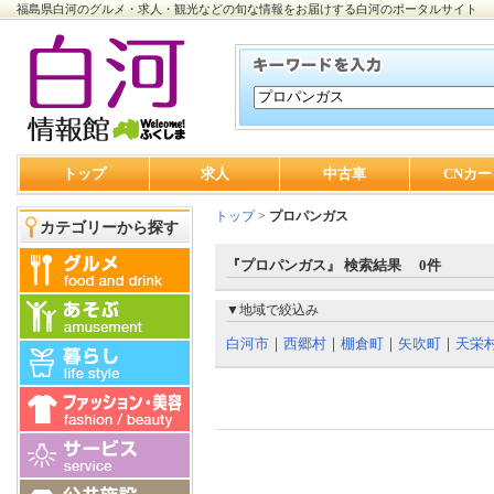
福島県白河のグルメ・求人・観光などの旬な情報をお届けする白河のポータルサイト
トップ
求人
中古車
CNカー
トップ
>
プロパンガス
カテゴリーから探す
『プロパンガス』 検索結果 0件
▼地域で絞込み
白河市
｜
西郷村
｜
棚倉町
｜
矢吹町
｜
天栄