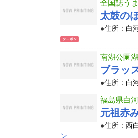
全国誌うま
太鼓の
●住所：
白河
南湖公園
ブラッス
●住所：
白河
福島県白河
元祖赤
●住所：
西
ン