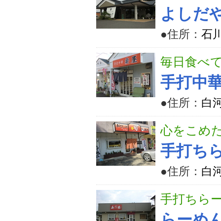
よしだ
●住所：
石川
毎日食べ
手打中
●住所：
白河
心をこめ
手打ち
●住所：
白河
手打ちら
らーめ