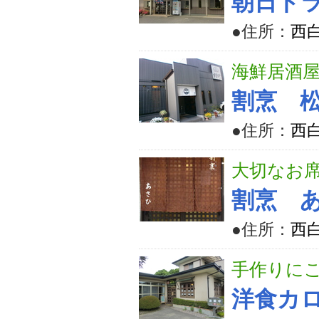
朝日ド
●住所：
西
海鮮居酒
割烹 
●住所：
西
大切なお
割烹 
●住所：
西
手作りに
洋食カ