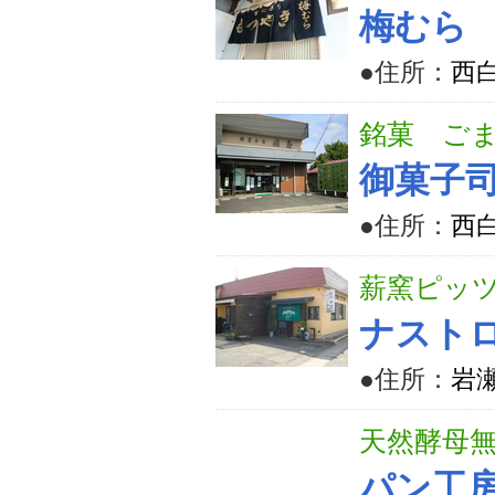
梅むら
●住所：
西
銘菓 ご
御菓子
●住所：
西
薪窯ピッ
ナスト
●住所：
岩瀬
天然酵母
パン工