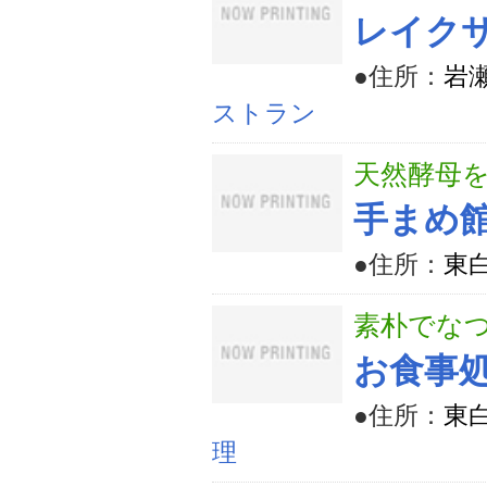
レイク
●住所：
岩
ストラン
天然酵母
手まめ館 
●住所：
東
素朴でな
お食事
●住所：
東
理