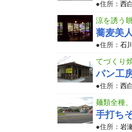
●住所：
西白
涼を誘う
蕎麦美
●住所：
石
てづくり
パン工房
●住所：
西
麺類全種
手打ち
●住所：
岩瀬