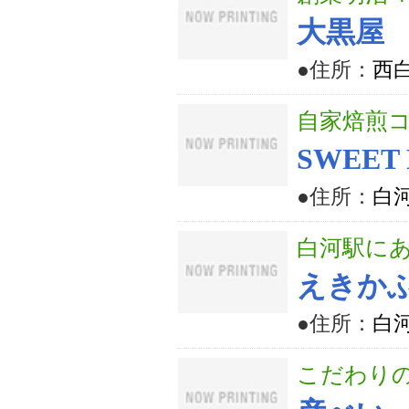
大黒屋
●住所：
西
自家焙煎
SWEET
●住所：
白
白河駅に
えきかふ
●住所：
白河
こだわり