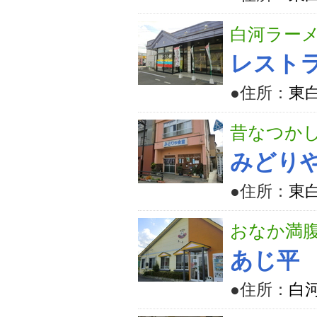
白河ラー
レスト
●住所：
東
昔なつか
みどり
●住所：
東白
おなか満
あじ平
●住所：
白河