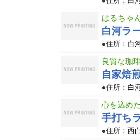
●住所：
白河
はるちゃ
白河ラー
●住所：
白河
良質な珈
自家焙煎
●住所：
白
心を込め
手打ち
●住所：
西