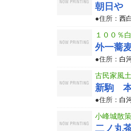
朝日や
●住所：
西
１００％
外一蕎
●住所：
白河
古民家風
新駒 
●住所：
白河
小峰城散
二ノ丸