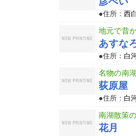
彦べい
●住所：
西白
地元で昔
あすな
●住所：
白河
名物の南
荻原屋
●住所：
白
南湖散策
花月