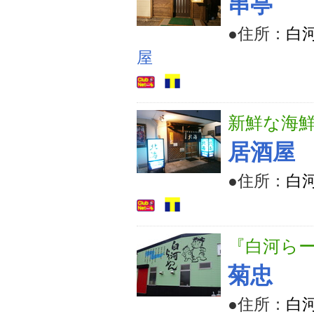
串亭
●住所：
白
屋
新鮮な海
居酒屋
●住所：
白河
『白河ら
菊忠
●住所：
白河