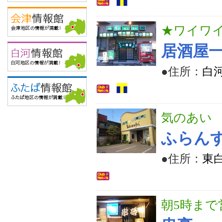
★ワイワ
居酒屋
●住所：
白河
気のあい
ふらん
●住所：
東
朝5時まで