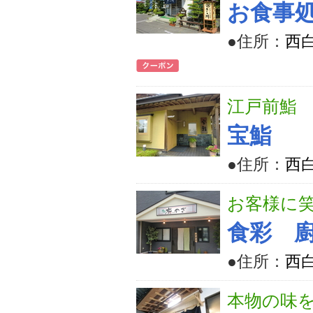
お食事
●住所：
西
江戸前鮨
宝鮨
●住所：
西
お客様に
食彩 
●住所：
西
本物の味