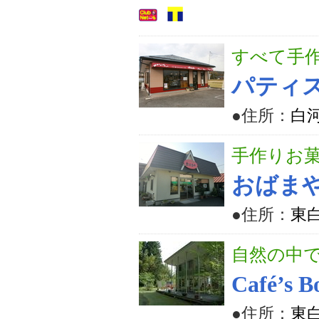
すべて手
パティ
●住所：
白河
手作りお
おばま
●住所：
東
自然の中
Café’s 
●住所：
東