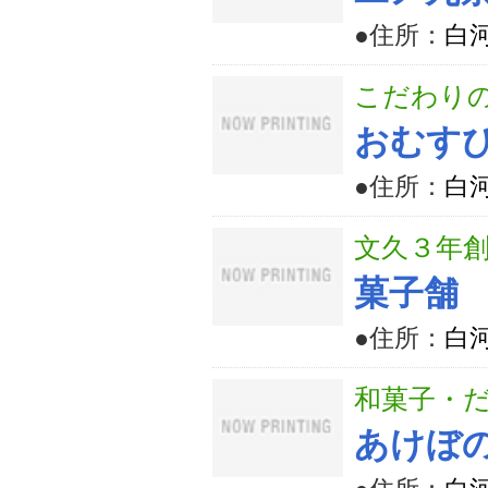
●住所：
白河
こだわり
おむす
●住所：
白
文久３年
菓子舗
●住所：
白河
和菓子・
あけぼ