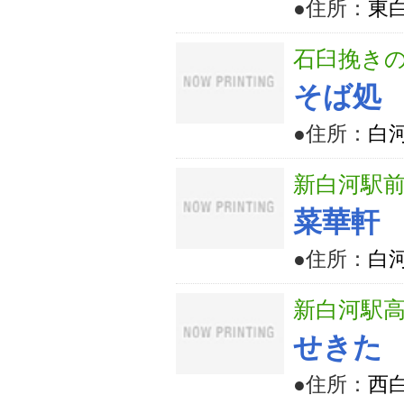
●住所：
東
石臼挽き
そば処
●住所：
白河
新白河駅
菜華軒
●住所：
白
新白河駅
せきた
●住所：
西