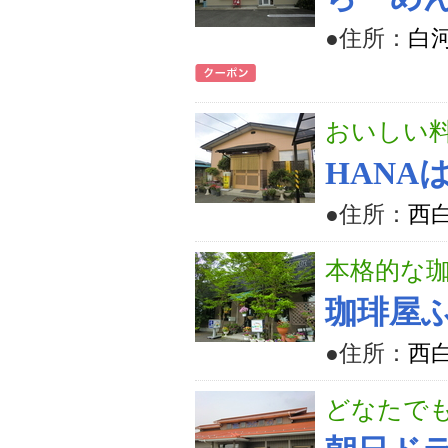
●住所：
白河
おいしい
HANA
●住所：
西
本格的な
珈琲屋
●住所：
西白
どなたで