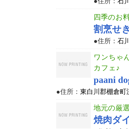
●住所：
石
四季のお
割烹せ
●住所：
石川
ワンちゃ
カフェ♪
paani do
●住所：
東白川郡棚倉町
地元の厳
焼肉ダ