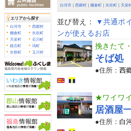
白河市
｜
西郷村
｜
棚倉町
｜
矢吹町
｜
天栄
エリアから探す
並び替え：
▼共通ポ
白河市
西郷村
ンが使えるお店
棚倉町
矢吹町
天栄村
石川町
挽きたて
鏡石町
塙町
矢祭町
玉川村
そば処
●住所：
西
★ワイワ
居酒屋
●住所：
白河