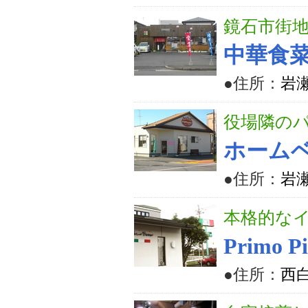
鏡石市街
中華食
●住所：
岩
役場隣の
ホーム
●住所：
岩
本格的な
Primo
●住所：
西