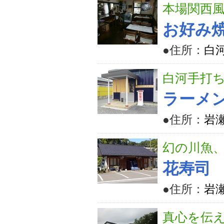
本場関西
お好み
●住所：
白河
白河手打
ラーメ
●住所：
岩瀬
幻の川魚
花寿司
●住所：
岩
真心を伝