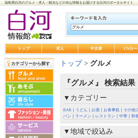
福島県白河のグルメ・求人・観光などの旬な情報をお届けする白河のポータルサイト
トップ
求人
中古車
CNカー
トップ
>
グルメ
カテゴリーから探す
『グルメ』 検索結果 
▼カテゴリー
BAR
｜
うどん
｜
お酒
｜
お食事処
｜
その他
パン
｜
ラーメン
｜
レストラン
｜
中華
｜
和
▼地域で絞込み