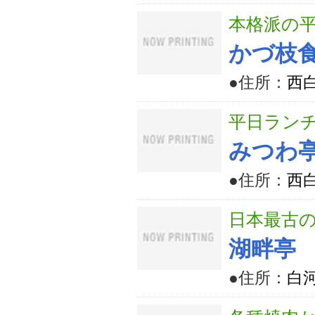
本格派の
かづ枝
●住所：
西
平日ラン
みつわ
●住所：
西
日本最古
湖畔亭
●住所：
白河